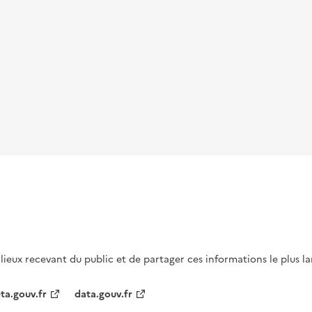
s lieux recevant du public et de partager ces informations le plus l
ta.gouv.fr
data.gouv.fr