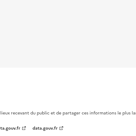
s lieux recevant du public et de partager ces informations le plus l
ta.gouv.fr
data.gouv.fr