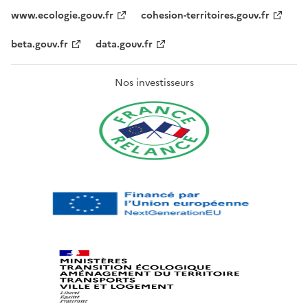
www.ecologie.gouv.fr
cohesion-territoires.gouv.fr
beta.gouv.fr
data.gouv.fr
Nos investisseurs