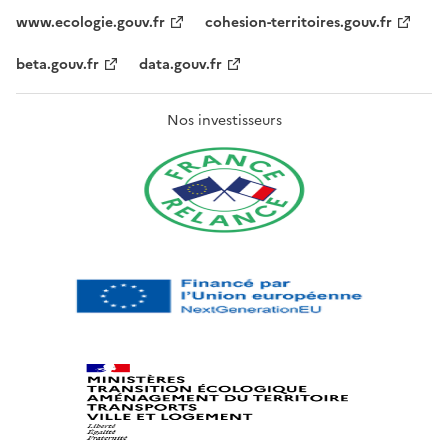
www.ecologie.gouv.fr
cohesion-territoires.gouv.fr
beta.gouv.fr
data.gouv.fr
Nos investisseurs