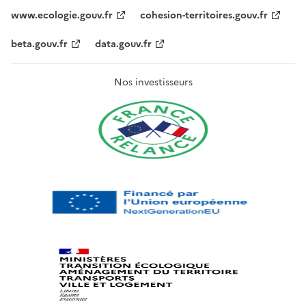
www.ecologie.gouv.fr
cohesion-territoires.gouv.fr
beta.gouv.fr
data.gouv.fr
Nos investisseurs