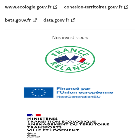
www.ecologie.gouv.fr
cohesion-territoires.gouv.fr
beta.gouv.fr
data.gouv.fr
Nos investisseurs