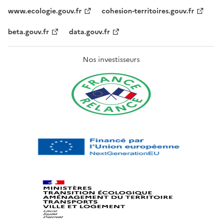
www.ecologie.gouv.fr
cohesion-territoires.gouv.fr
beta.gouv.fr
data.gouv.fr
Nos investisseurs