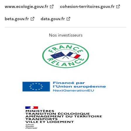
www.ecologie.gouv.fr
cohesion-territoires.gouv.fr
beta.gouv.fr
data.gouv.fr
Nos investisseurs