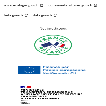
www.ecologie.gouv.fr
cohesion-territoires.gouv.fr
beta.gouv.fr
data.gouv.fr
Nos investisseurs