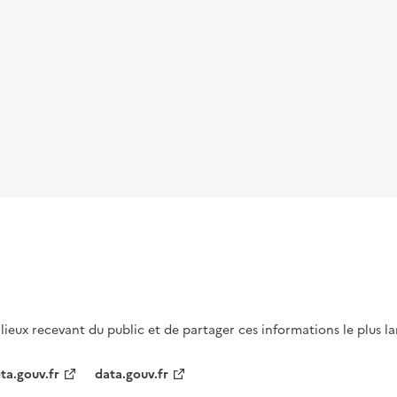
s lieux recevant du public et de partager ces informations le plus l
ta.gouv.fr
data.gouv.fr