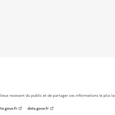
s lieux recevant du public et de partager ces informations le plus l
ta.gouv.fr
data.gouv.fr