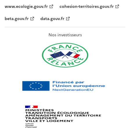
www.ecologie.gouv.fr
cohesion-territoires.gouv.fr
beta.gouv.fr
data.gouv.fr
Nos investisseurs