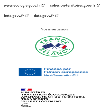
www.ecologie.gouv.fr
cohesion-territoires.gouv.fr
beta.gouv.fr
data.gouv.fr
Nos investisseurs