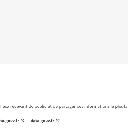
s lieux recevant du public et de partager ces informations le plus l
ta.gouv.fr
data.gouv.fr