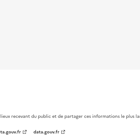
s lieux recevant du public et de partager ces informations le plus l
ta.gouv.fr
data.gouv.fr