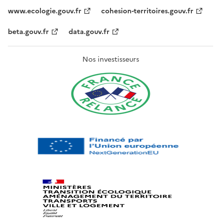
www.ecologie.gouv.fr
cohesion-territoires.gouv.fr
beta.gouv.fr
data.gouv.fr
Nos investisseurs