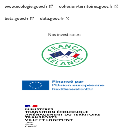
www.ecologie.gouv.fr
cohesion-territoires.gouv.fr
beta.gouv.fr
data.gouv.fr
Nos investisseurs