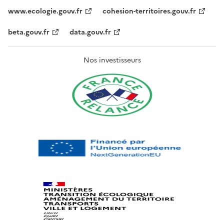
www.ecologie.gouv.fr
cohesion-territoires.gouv.fr
beta.gouv.fr
data.gouv.fr
Nos investisseurs