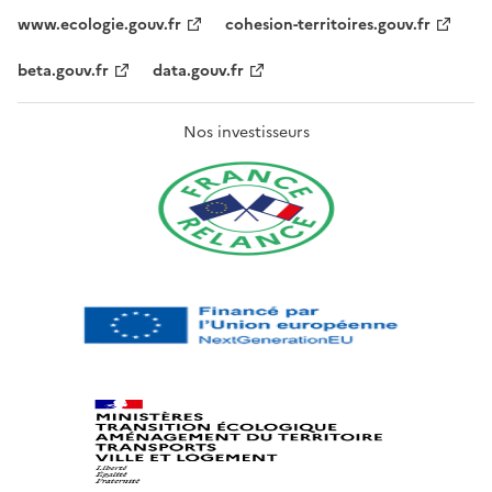
www.ecologie.gouv.fr
cohesion-territoires.gouv.fr
beta.gouv.fr
data.gouv.fr
Nos investisseurs