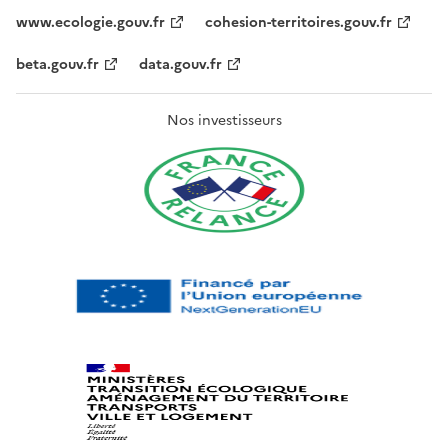
www.ecologie.gouv.fr
cohesion-territoires.gouv.fr
beta.gouv.fr
data.gouv.fr
Nos investisseurs