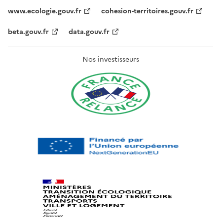
www.ecologie.gouv.fr
cohesion-territoires.gouv.fr
beta.gouv.fr
data.gouv.fr
Nos investisseurs