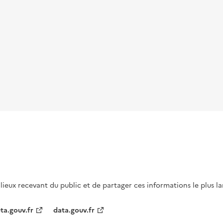
s lieux recevant du public et de partager ces informations le plus l
ta.gouv.fr
data.gouv.fr