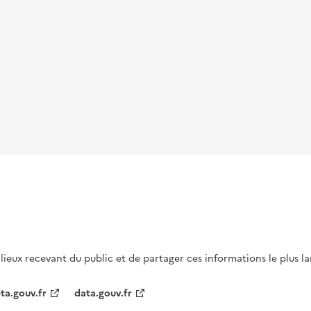
s lieux recevant du public et de partager ces informations le plus l
ta.gouv.fr
data.gouv.fr