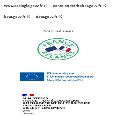
www.ecologie.gouv.fr
cohesion-territoires.gouv.fr
beta.gouv.fr
data.gouv.fr
Nos investisseurs