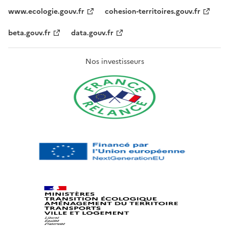
www.ecologie.gouv.fr
cohesion-territoires.gouv.fr
beta.gouv.fr
data.gouv.fr
Nos investisseurs