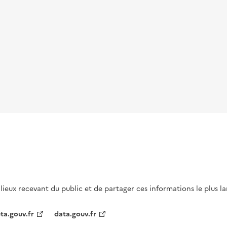
s lieux recevant du public et de partager ces informations le plus l
ta.gouv.fr
data.gouv.fr