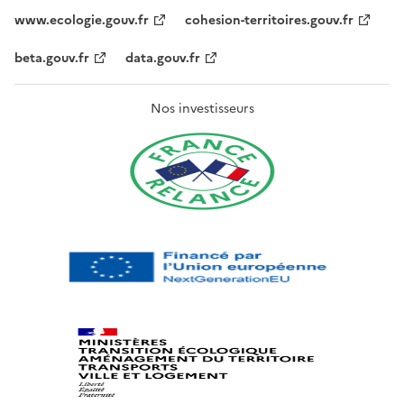
www.ecologie.gouv.fr
cohesion-territoires.gouv.fr
beta.gouv.fr
data.gouv.fr
Nos investisseurs