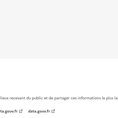
s lieux recevant du public et de partager ces informations le plus l
ta.gouv.fr
data.gouv.fr