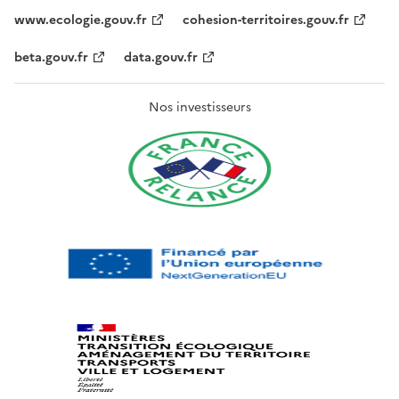
www.ecologie.gouv.fr
cohesion-territoires.gouv.fr
beta.gouv.fr
data.gouv.fr
Nos investisseurs