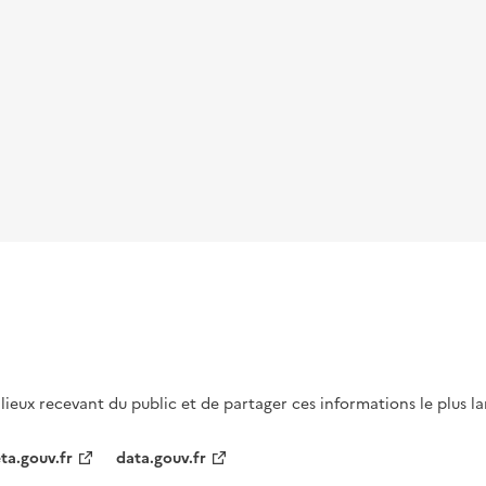
s lieux recevant du public et de partager ces informations le plus l
ta.gouv.fr
data.gouv.fr