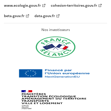
www.ecologie.gouv.fr
cohesion-territoires.gouv.fr
beta.gouv.fr
data.gouv.fr
Nos investisseurs