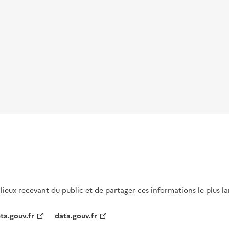
s lieux recevant du public et de partager ces informations le plus l
ta.gouv.fr
data.gouv.fr