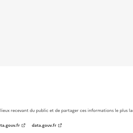
s lieux recevant du public et de partager ces informations le plus l
ta.gouv.fr
data.gouv.fr