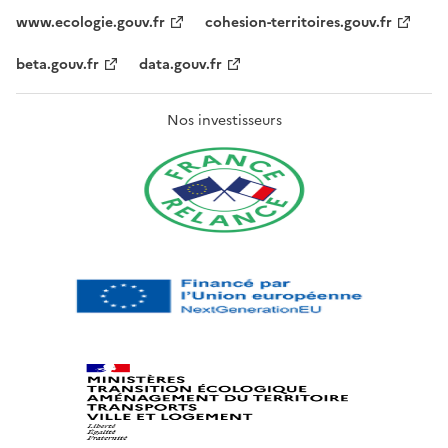
www.ecologie.gouv.fr
cohesion-territoires.gouv.fr
beta.gouv.fr
data.gouv.fr
Nos investisseurs