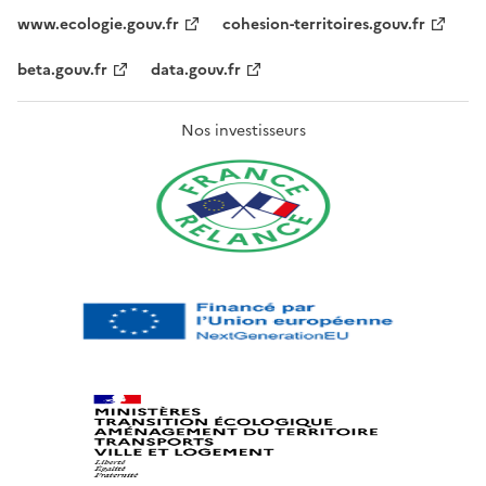
www.ecologie.gouv.fr
cohesion-territoires.gouv.fr
beta.gouv.fr
data.gouv.fr
Nos investisseurs