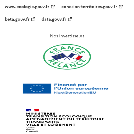
www.ecologie.gouv.fr
cohesion-territoires.gouv.fr
beta.gouv.fr
data.gouv.fr
Nos investisseurs