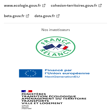
www.ecologie.gouv.fr
cohesion-territoires.gouv.fr
beta.gouv.fr
data.gouv.fr
Nos investisseurs