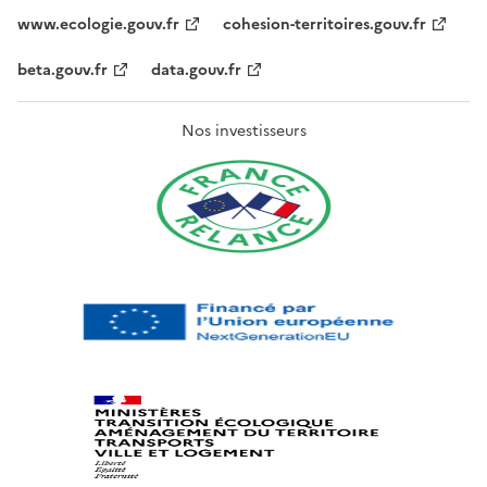
www.ecologie.gouv.fr
cohesion-territoires.gouv.fr
beta.gouv.fr
data.gouv.fr
Nos investisseurs