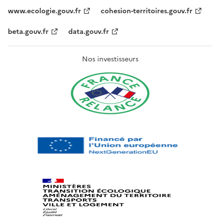
www.ecologie.gouv.fr
cohesion-territoires.gouv.fr
beta.gouv.fr
data.gouv.fr
Nos investisseurs