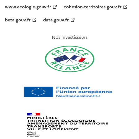
www.ecologie.gouv.fr
cohesion-territoires.gouv.fr
beta.gouv.fr
data.gouv.fr
Nos investisseurs