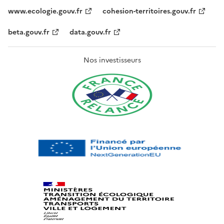
www.ecologie.gouv.fr
cohesion-territoires.gouv.fr
beta.gouv.fr
data.gouv.fr
Nos investisseurs