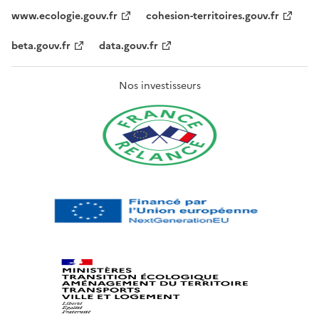
www.ecologie.gouv.fr
cohesion-territoires.gouv.fr
beta.gouv.fr
data.gouv.fr
Nos investisseurs