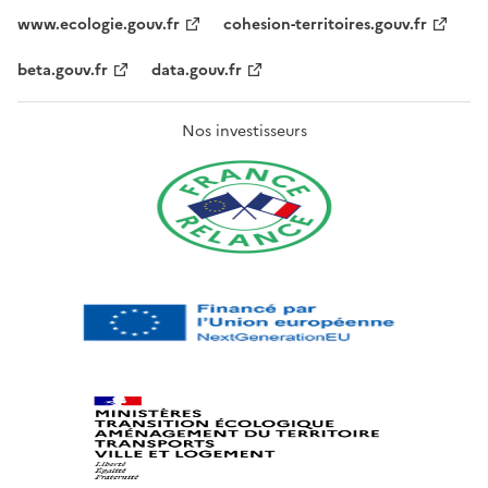
www.ecologie.gouv.fr
cohesion-territoires.gouv.fr
beta.gouv.fr
data.gouv.fr
Nos investisseurs