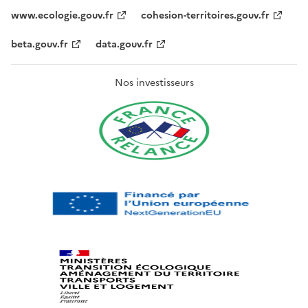
www.ecologie.gouv.fr
cohesion-territoires.gouv.fr
beta.gouv.fr
data.gouv.fr
Nos investisseurs