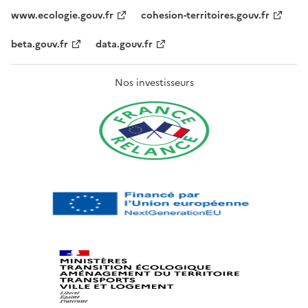
www.ecologie.gouv.fr
cohesion-territoires.gouv.fr
beta.gouv.fr
data.gouv.fr
Nos investisseurs