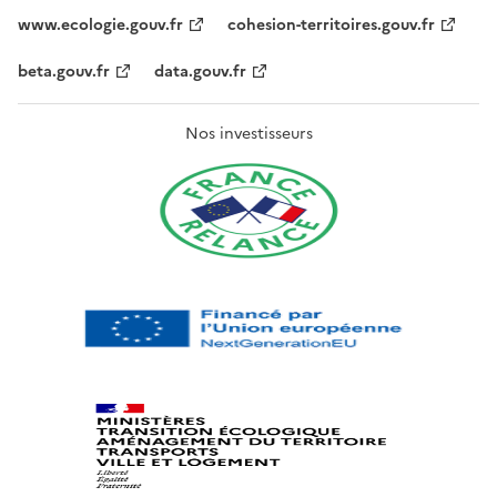
www.ecologie.gouv.fr
cohesion-territoires.gouv.fr
beta.gouv.fr
data.gouv.fr
Nos investisseurs