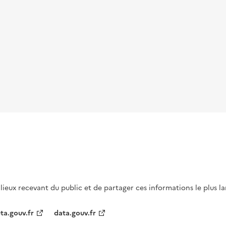
s lieux recevant du public et de partager ces informations le plus l
ta.gouv.fr
data.gouv.fr