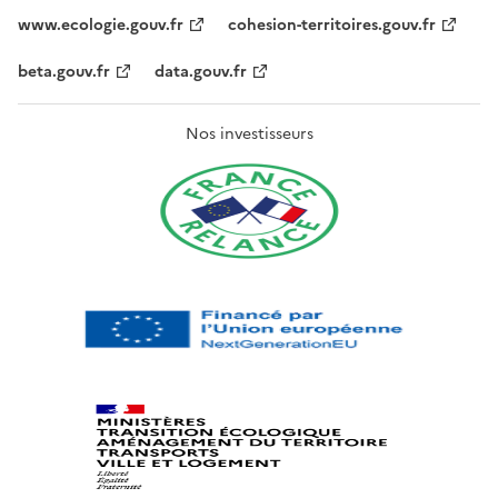
www.ecologie.gouv.fr
cohesion-territoires.gouv.fr
beta.gouv.fr
data.gouv.fr
Nos investisseurs