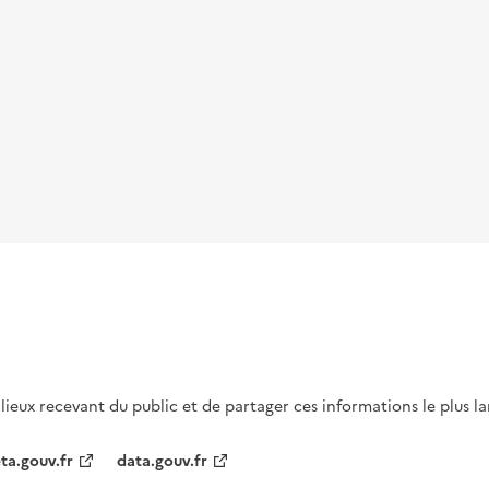
s lieux recevant du public et de partager ces informations le plus l
ta.gouv.fr
data.gouv.fr