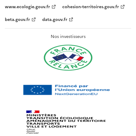
www.ecologie.gouv.fr
cohesion-territoires.gouv.fr
beta.gouv.fr
data.gouv.fr
Nos investisseurs